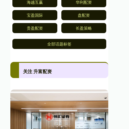
海越互赢
华利配资
宝盈国际
盘配资
贵盈配资
长盈策略
全部话题标签
关注 升富配资