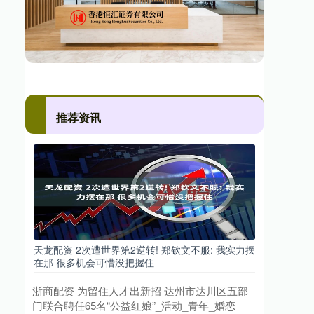
推荐资讯
天龙配资 2次遭世界第2逆转! 郑钦文不服: 我实力摆
在那 很多机会可惜没把握住
浙商配资 为留住人才出新招 达州市达川区五部
门联合聘任65名“公益红娘”_活动_青年_婚恋