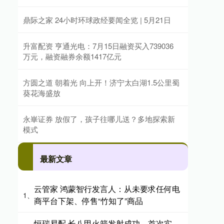
鼎际之家 24小时环球政经要闻全览 | 5月21日
升富配资 亨通光电：7月15日融资买入739036
万元，融资融券余额1417亿元
方圆之道 朝着光 向上开！济宁太白湖1.5公里蜀
葵花海盛放
永崋证券 放假了，孩子往哪儿送？多地探索新
模式
最新文章
云管家 鸿蒙智行发言人：从未要求任何电
1、
商平台下架、停售“竹知了”商品
恒瑞易配 长八甲火箭发射成功，首次实