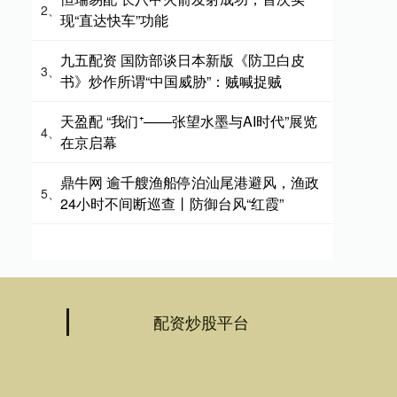
2、
现“直达快车”功能
九五配资 国防部谈日本新版《防卫白皮
3、
书》炒作所谓“中国威胁”：贼喊捉贼
天盈配 “我们⁺——张望水墨与AI时代”展览
4、
在京启幕
鼎牛网 逾千艘渔船停泊汕尾港避风，渔政
5、
24小时不间断巡查丨防御台风“红霞”
配资炒股平台