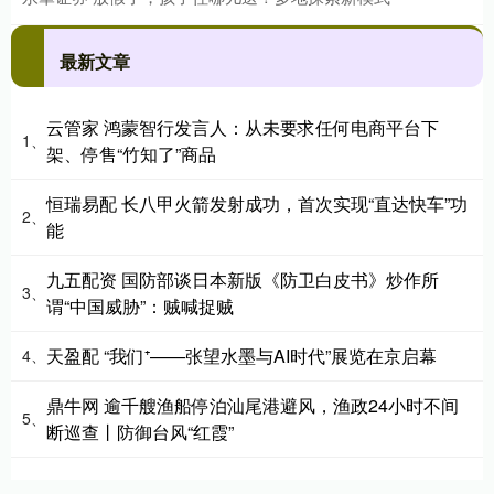
最新文章
云管家 鸿蒙智行发言人：从未要求任何电商平台下
1、
架、停售“竹知了”商品
恒瑞易配 长八甲火箭发射成功，首次实现“直达快车”功
2、
能
九五配资 国防部谈日本新版《防卫白皮书》炒作所
3、
谓“中国威胁”：贼喊捉贼
天盈配 “我们⁺——张望水墨与AI时代”展览在京启幕
4、
鼎牛网 逾千艘渔船停泊汕尾港避风，渔政24小时不间
5、
断巡查丨防御台风“红霞”