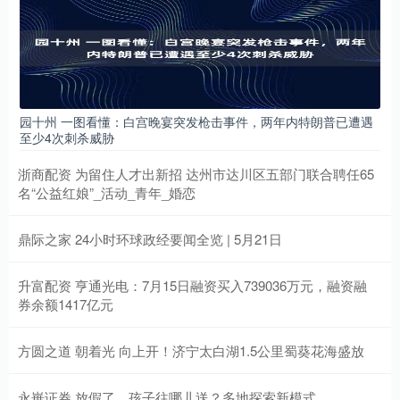
园十州 一图看懂：白宫晚宴突发枪击事件，两年内特朗普已遭遇
至少4次刺杀威胁
浙商配资 为留住人才出新招 达州市达川区五部门联合聘任65
名“公益红娘”_活动_青年_婚恋
鼎际之家 24小时环球政经要闻全览 | 5月21日
升富配资 亨通光电：7月15日融资买入739036万元，融资融
券余额1417亿元
方圆之道 朝着光 向上开！济宁太白湖1.5公里蜀葵花海盛放
永崋证券 放假了，孩子往哪儿送？多地探索新模式