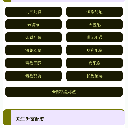
九五配资
恒瑞易配
云管家
天盈配
金财配资
世纪汇通
海越互赢
华利配资
宝盈国际
盘配资
贵盈配资
长盈策略
全部话题标签
关注 升富配资