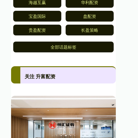
海越互赢
华利配资
宝盈国际
盘配资
贵盈配资
长盈策略
全部话题标签
关注 升富配资