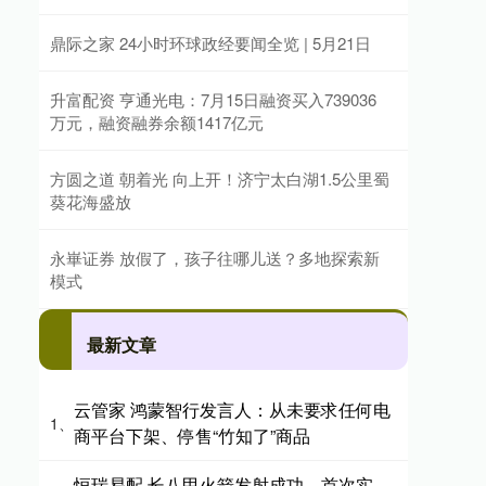
鼎际之家 24小时环球政经要闻全览 | 5月21日
升富配资 亨通光电：7月15日融资买入739036
万元，融资融券余额1417亿元
方圆之道 朝着光 向上开！济宁太白湖1.5公里蜀
葵花海盛放
永崋证券 放假了，孩子往哪儿送？多地探索新
模式
最新文章
云管家 鸿蒙智行发言人：从未要求任何电
1、
商平台下架、停售“竹知了”商品
恒瑞易配 长八甲火箭发射成功，首次实