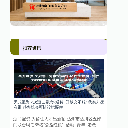
推荐资讯
天龙配资 2次遭世界第2逆转! 郑钦文不服: 我实力摆
在那 很多机会可惜没把握住
浙商配资 为留住人才出新招 达州市达川区五部
门联合聘任65名“公益红娘”_活动_青年_婚恋