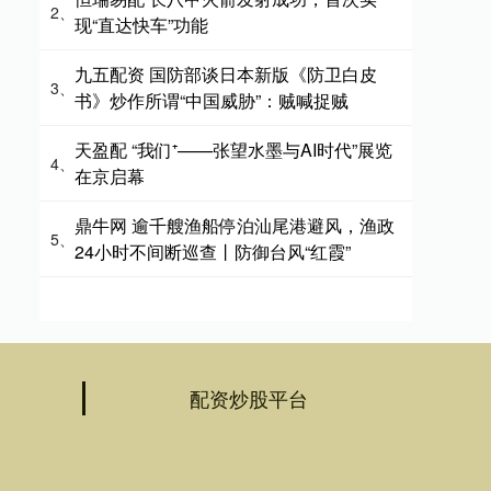
2、
现“直达快车”功能
九五配资 国防部谈日本新版《防卫白皮
3、
书》炒作所谓“中国威胁”：贼喊捉贼
天盈配 “我们⁺——张望水墨与AI时代”展览
4、
在京启幕
鼎牛网 逾千艘渔船停泊汕尾港避风，渔政
5、
24小时不间断巡查丨防御台风“红霞”
配资炒股平台