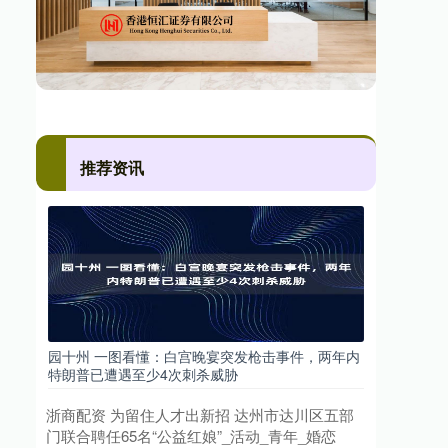
推荐资讯
园十州 一图看懂：白宫晚宴突发枪击事件，两年内
特朗普已遭遇至少4次刺杀威胁
浙商配资 为留住人才出新招 达州市达川区五部
门联合聘任65名“公益红娘”_活动_青年_婚恋