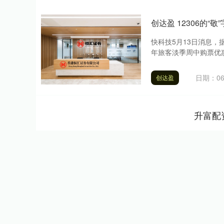
创达盈 12306的
快科技5月13日消息
年旅客淡季周中购票优惠
日期：06
创达盈
升富配