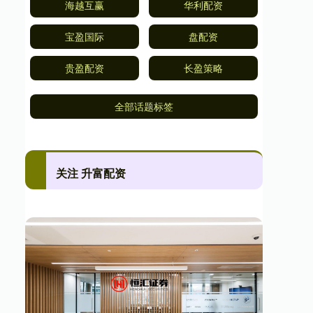
海越互赢
华利配资
宝盈国际
盘配资
贵盈配资
长盈策略
全部话题标签
关注 升富配资