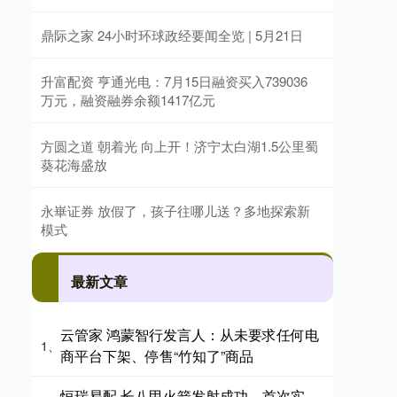
鼎际之家 24小时环球政经要闻全览 | 5月21日
升富配资 亨通光电：7月15日融资买入739036
万元，融资融券余额1417亿元
方圆之道 朝着光 向上开！济宁太白湖1.5公里蜀
葵花海盛放
永崋证券 放假了，孩子往哪儿送？多地探索新
模式
最新文章
云管家 鸿蒙智行发言人：从未要求任何电
1、
商平台下架、停售“竹知了”商品
恒瑞易配 长八甲火箭发射成功，首次实