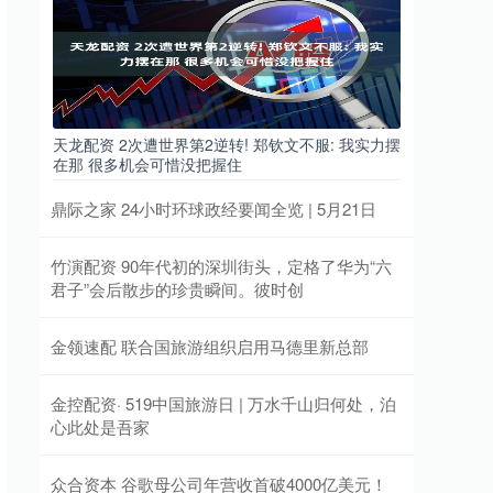
天龙配资 2次遭世界第2逆转! 郑钦文不服: 我实力摆
在那 很多机会可惜没把握住
鼎际之家 24小时环球政经要闻全览 | 5月21日
竹演配资 90年代初的深圳街头，定格了华为“六
君子”会后散步的珍贵瞬间。彼时创
金领速配 联合国旅游组织启用马德里新总部
金控配资· 519中国旅游日 | 万水千山归何处，泊
心此处是吾家
众合资本 谷歌母公司年营收首破4000亿美元！