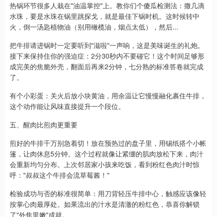
热锅环节很多人栽在"油温掌控"上。教你们个傻瓜检测法：撒几滴
水珠，要是水珠在锅里跳探戈，就是最佳下锅时机。这时候转中
火，倒一汤匙植物油（别用橄榄油，烟点太低），然后...
把牛排请进锅时一定要听到"滋啦"一声响，这是美味诞生的礼炮。
接下来保持住你的强迫症：2分30秒内不要碰它！这个时间足够形
成完美的焦脆外壳，翻面后再来2分钟，七分熟的标准答卷就完成
了。
有个小彩蛋：关火后放小块黄油，用余温让它慢慢融化裹住牛排，
这个动作能让风味直接提升一个段位。
五、醒肉比煎肉更重要
煎好的牛排千万别急着切！放在预热过的盘子里，用锡纸搭个小帐
篷，让肉休息5分钟。这个过程就像让紧绷的肌肉放松下来，肉汁
会重新均匀分布。上次邻居家小孩来吃饭，看到粉红色肉汁时惊
呼："叔叔这个牛排会流草莓酱！"
检验成功与否的标准很简单：用刀背轻压牛排中心，触感应该像轻
按掌心肉最厚处。如果流出的汁水是清澈的粉红色，恭喜你解锁
了"外焦里嫩"成就。