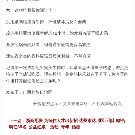
六、这些坑我帮你踩过了
别用嫩肉锤虐待牛排，纤维破坏后反而会柴
冷冻牛排要放冷藏室解冻12小时，泡水解冻等于喝肉汤
条纹煎锅虽然好看，但普通平底锅更容易掌控
迷迭香之类的香料应该最后30秒放，不然会苦
记得第一次成功煎出完美牛排时，我举着盘子满屋子转悠，差点把
猫主子当成试吃员。现在想想，美食的快乐就在于分享，你今天的
牛排打算配红酒还是可乐呢？
发布于：广西壮族自治区
升富配资提示：文章来自网络，不代表本站观点。
上一篇：
浙商配资 为留住人才出新招 达州市达川区五部门联合
聘任65名“公益红娘”_活动_青年_婚恋