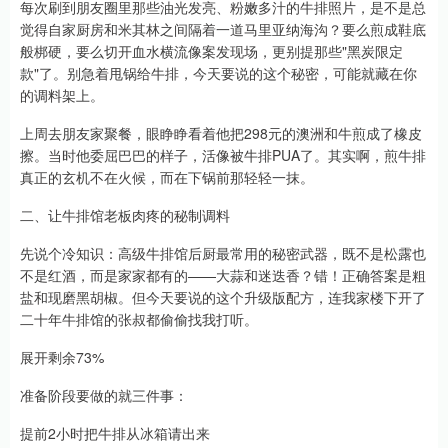
每次刷到朋友圈里那些油光发亮、粉嫩多汁的牛排照片，是不是总
觉得自家厨房和米其林之间隔着一道马里亚纳海沟？要么煎成鞋底
般梆硬，要么切开血水横流像案发现场，更别提那些"黑炭限定
款"了。别急着甩锅给牛排，今天要说的这个秘密，可能就藏在你
的调料架上。
上周去朋友家聚餐，眼睁睁看着他把298元的澳洲和牛煎成了橡皮
擦。当时他委屈巴巴的样子，活像被牛排PUA了。其实啊，煎牛排
真正的玄机不在火候，而在下锅前那轻轻一抹。
二、让牛排馆老板肉疼的秘制调料
先说个冷知识：高级牛排馆后厨最常用的秘密武器，既不是松露也
不是红酒，而是家家都有的——大蒜和迷迭香？错！正确答案是粗
盐和现磨黑胡椒。但今天要说的这个升级版配方，连我家楼下开了
二十年牛排馆的张叔都偷偷找我打听。
展开剩余73%
准备阶段要做的就三件事：
提前2小时把牛排从冰箱请出来