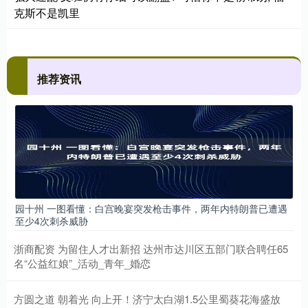
克斯不是凯里
推荐资讯
园十州 一图看懂：白宫晚宴突发枪击事件，两年内特朗普已遭遇
至少4次刺杀威胁
浙商配资 为留住人才出新招 达州市达川区五部门联合聘任65
名“公益红娘”_活动_青年_婚恋
方圆之道 朝着光 向上开！济宁太白湖1.5公里蜀葵花海盛放