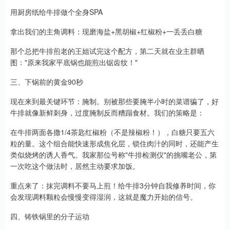
用厨房纸给牛排做个全身SPA
拿出我们的主角调料：现磨海盐+黑胡椒+红椒粉+一丢丢白糖
那个总把牛排煎老的王姐试完这个配方，第二天就在业主群晒
图："原来我家平底锅也能煎出锯齿纹！"
三、下锅前的黄金90秒
现在来到最关键环节：腌制。别被那些要腌半小时的菜谱骗了，好
牛排就像新鲜刺身，过度腌制反而糟蹋食材。我们的策略是：
在牛排两面各撒1/4茶匙红椒粉（不是辣椒粉！），白糖只要五六
粒的量。这个组合能快速形成焦化层，锁住肉汁的同时，还能产生
类似烧烤的诱人香气。我家那位号称"牛排检测仪"的挑嘴老公，第
一次吃这个做法时，居然主动要求加饭。
重点来了：抹完调料不要马上煎！给牛排3分钟自我修养时间，你
会发现调料颗粒会慢慢变得湿润，这就是魔力开始的信号。
四、铸铁锅里的分子运动