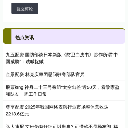
提交评论
热点资讯
九五配资 国防部谈日本新版《防卫白皮书》炒作所谓“中
国威胁”：贼喊捉贼
金景配资 林克庆率团慰问驻粤部队官兵
股票king 神舟二十三号乘组“太空出差”近50天，看黎家盈
和队友一周工作日常
尊享配资 2025年我国网络表演行业市场整体营收达
2213.6亿元
弘大速配 文班仍有仔细可以翻盘? 可惜你不是勒布朗, 福